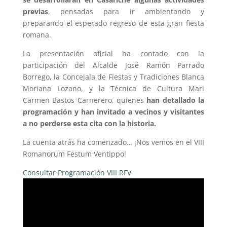
previas
, pensadas para ir ambientando y
preparando el esperado regreso de esta gran fiesta
romana.
La presentación oficial ha contado con la
participación del Alcalde José Ramón Parrado
Borrego, la Concejala de Fiestas y Tradiciones Blanca
Moriana Lozano, y la Técnica de Cultura Mari
Carmen Bastos Carnerero, quienes
han detallado la
programación y han invitado a vecinos y visitantes
a no perderse esta cita con la historia.
La cuenta atrás ha comenzado… ¡Nos vemos en el VIII
Romanorum Festum Ventippo!
Consultar Programación VIII RFV