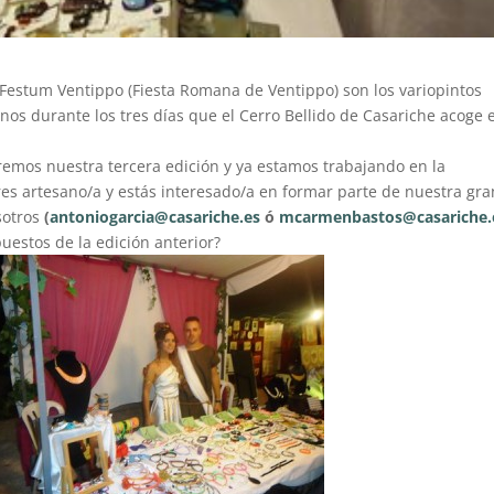
estum Ventippo (Fiesta Romana de Ventippo) son los variopintos
s durante los tres días que el Cerro Bellido de Casariche acoge 
aremos nuestra tercera edición y ya estamos trabajando en la
res artesano/a y estás interesado/a en formar parte de nuestra gra
sotros
(
antoniogarcia@
casariche.es
ó
mcarmenbastos@casariche.
uestos de la edición anterior?