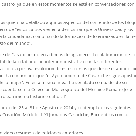
 cuatro, ya que en estos momentos se está en conversaciones con 
rsos quien ha detallado algunos aspectos del contenido de los bloq
 en que “estos cursos vienen a demostrar que la Universidad y los
 la ciudadanía, combinando la formación de lo enraizado en la tie
esto del mundo”.
lde de Casariche, quien además de agradecer la colaboración de t
l de la colaboración interadministrativa con las diferentes
acción la postiva evolución de estos cursos que desde el ámbito lo
smo, ha confirmado que “el Ayuntamiento de Casariche sigue apost
l de la mujer”. En esta misma línea, ha señalado como, desde su
e cuenta con la Colección Museográfica del Mosaico Romano José
o patrimonio histórico-cultural”.
rarán del 25 al 31 de Agosto de 2014 y contemplan los siguientes
y Creación. Módulo II: XI Jornadas Casariche, Encuentros con su
un video resumen de ediciones anteriores.