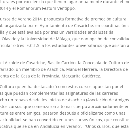
lturales por excelencia que tienen lugar anualmente durante el m
 2014 y el Romanorum Festum Ventippo.
Cursos de Verano 2014, propuesta formativa de promoción cultural
ral, organizada por el Ayuntamiento de Casariche, en coordinación 
illa y que está avalada por tres universidades andaluzas (la
de Olavide y la Universidad de Málaga, que dan opción de convalida
icular o tres E.C.T.S. a los estudiantes universitarios que asistan a
 Alcalde de Casariche, Basilio Carrión, la Concejala de Cultura de
Parrado, un miembro de Asachica, Manuel Herrera, la Directora de
enta de la Casa de la Provincia, Margarita Gutiérrez.
 Cultura quien ha destacado “como estos cursos apuestan por el
nes que puedan complementar las asignaturas de las carreras
cho un repaso desde los inicios de Asachica (Asociación de Amigo
de estos cursos, que comenzaron a tomar cuerpo aproximadamente en
lturales entre amigos, pasaron después a oficializarse como unas
la actualidad se han convertido en unos cursos únicos, que constit
ucativa que se da en Andalucía en verano”. “Unos cursos, que est